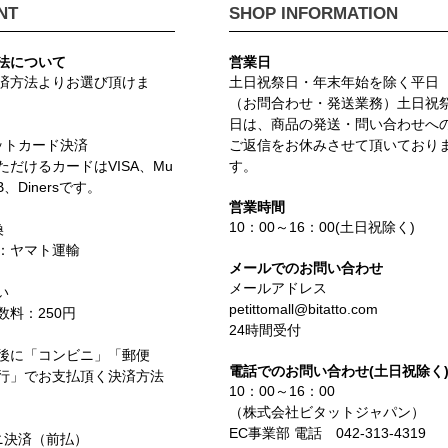
NT
SHOP INFORMATION
法について
営業日
済方法よりお選び頂けま
土日祝祭日・年末年始を除く平日
（お問合わせ・発送業務）土日祝
日は、商品の発送・問い合わせへ
ットカード決済
ご返信をお休みさせて頂いており
ただけるカードはVISA、Mu
す。
CB、Dinersです。
営業時間
10：00～16：00(土日祝除く)
換
：ヤマト運輸
メールでのお問い合わせ
メールアドレス
い
petittomall@bitatto.com
数料：250円
24時間受付
後に「コンビニ」「郵便
電話でのお問い合わせ(土日祝除く
行」でお支払頂く決済方法
10：00～16：00
（株式会社ビタットジャパン）
EC事業部 電話 042-313-4319
ニ決済（前払）