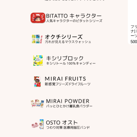
フリ
ナ] 
ーツ
50