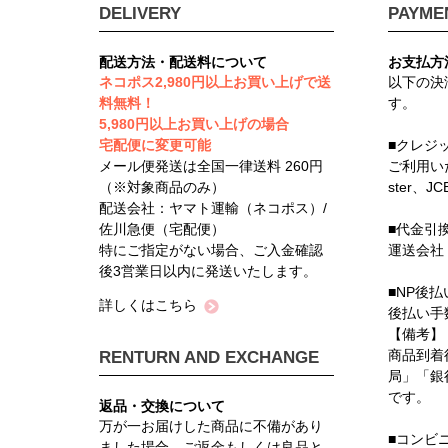
DELIVERY
PAYME
配送方法・配送料について
お支払方
ネコポス2,980円以上お買い上げで送
以下の決
料無料！
す。
5,980円以上お買い上げの場合
宅配便に変更可能
■クレジ
メール便発送は全国一律送料 260円
ご利用い
（※対象商品のみ）
ster、J
配送会社：ヤマト運輸（ネコポス）/
佐川急便（宅配便）
■代金引
特にご指定がない場合、ご入金確認
運送会社
後3営業日以内に発送いたします。
■NP後払
詳しくはこちら
後払い手
【備考】
商品到着
RENTURN AND EXCHANGE
局」「銀
です。
返品・交換について
万が一お届けした商品に不備があり
■コンビ
ました場合、ご返金もしくは良品と