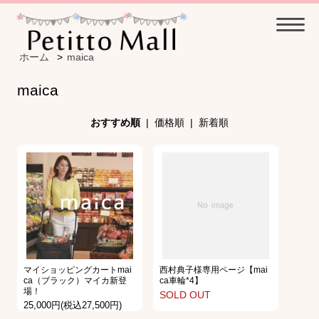
ホーム
>
maica
maica
おすすめ順
|
価格順
|
新着順
マイショッピングカートmai
西村典子様専用ページ【mai
ca（ブラック）マイカ新登
ca車輪*4】
場！
SOLD OUT
25,000円(税込27,500円)