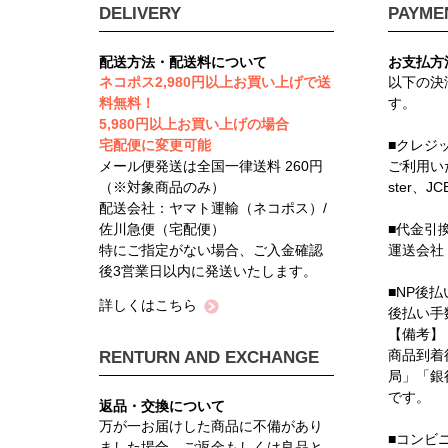
DELIVERY
PAYME
配送方法・配送料について
お支払方
ネコポス2,980円以上お買い上げで送
以下の決
料無料！
す。
5,980円以上お買い上げの場合
宅配便に変更可能
■クレジ
メール便発送は全国一律送料 260円
ご利用い
（※対象商品のみ）
ster、J
配送会社：ヤマト運輸（ネコポス）/
佐川急便（宅配便）
■代金引
特にご指定がない場合、ご入金確認
運送会社
後3営業日以内に発送いたします。
■NP後払
詳しくはこちら
後払い手
【備考】
商品到着
RENTURN AND EXCHANGE
局」「銀
です。
返品・交換について
万が一お届けした商品に不備があり
■コンビ
ました場合、ご返金もしくは良品と