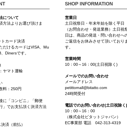
NT
SHOP INFORMATION
法について
営業日
済方法よりお選び頂けま
土日祝祭日・年末年始を除く平日
（お問合わせ・発送業務）土日祝
日は、商品の発送・問い合わせへ
ットカード決済
ご返信をお休みさせて頂いており
ただけるカードはVISA、Mu
す。
CB、Dinersです。
営業時間
10：00～16：00(土日祝除く)
換
：ヤマト運輸
メールでのお問い合わせ
メールアドレス
い
petittomall@bitatto.com
数料：250円
24時間受付
後に「コンビニ」「郵便
電話でのお問い合わせ(土日祝除く
行」でお支払頂く決済方法
10：00～16：00
（株式会社ビタットジャパン）
EC事業部 電話 042-313-4319
ニ決済（前払）