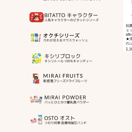
抗菌
ェッ
at
★
の
1,