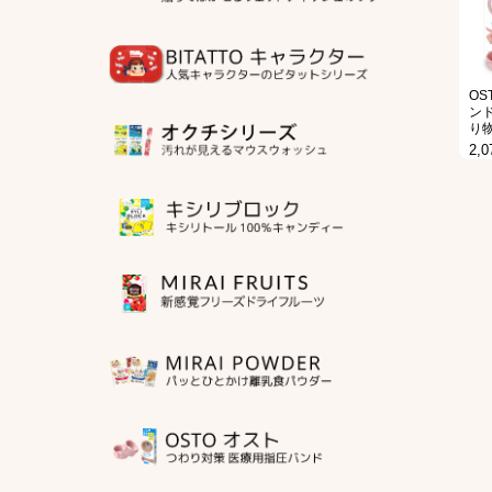
OS
ンド
り
2,