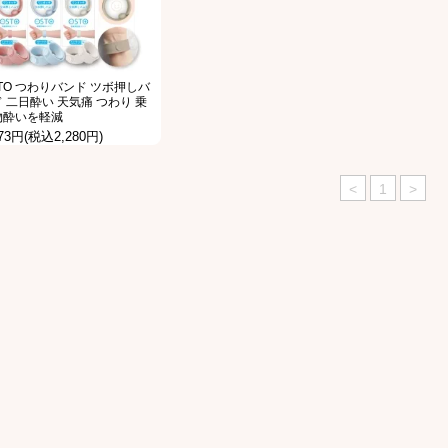
TO つわりバンド ツボ押しバ
 二日酔い 天気痛 つわり 乗
物酔いを軽減
073円(税込2,280円)
<
1
>