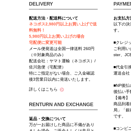
DELIVERY
PAYME
配送方法・配送料について
お支払方
ネコポス2,980円以上お買い上げで送
以下の決
料無料！
す。
5,980円以上お買い上げの場合
宅配便に変更可能
■クレジ
メール便発送は全国一律送料 260円
ご利用い
（※対象商品のみ）
ster、J
配送会社：ヤマト運輸（ネコポス）/
佐川急便（宅配便）
■代金引
特にご指定がない場合、ご入金確認
運送会社
後3営業日以内に発送いたします。
■NP後払
詳しくはこちら
後払い手
【備考】
商品到着
RENTURN AND EXCHANGE
局」「銀
です。
返品・交換について
万が一お届けした商品に不備があり
■コンビ
ました場合、ご返金もしくは良品と