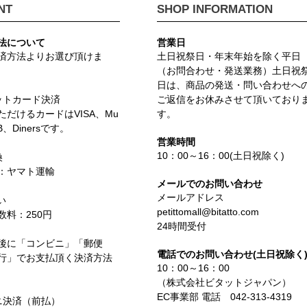
NT
SHOP INFORMATION
法について
営業日
済方法よりお選び頂けま
土日祝祭日・年末年始を除く平日
（お問合わせ・発送業務）土日祝
日は、商品の発送・問い合わせへ
ットカード決済
ご返信をお休みさせて頂いており
ただけるカードはVISA、Mu
す。
CB、Dinersです。
営業時間
10：00～16：00(土日祝除く)
換
：ヤマト運輸
メールでのお問い合わせ
メールアドレス
い
petittomall@bitatto.com
数料：250円
24時間受付
後に「コンビニ」「郵便
電話でのお問い合わせ(土日祝除く
行」でお支払頂く決済方法
10：00～16：00
（株式会社ビタットジャパン）
EC事業部 電話 042-313-4319
ニ決済（前払）