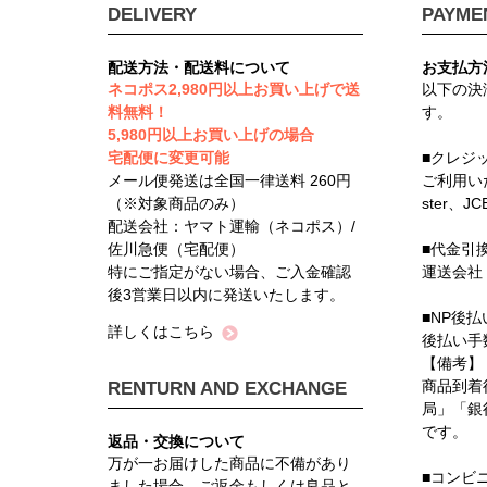
DELIVERY
PAYME
配送方法・配送料について
お支払方
ネコポス2,980円以上お買い上げで送
以下の決
料無料！
す。
5,980円以上お買い上げの場合
宅配便に変更可能
■クレジ
メール便発送は全国一律送料 260円
ご利用い
（※対象商品のみ）
ster、J
配送会社：ヤマト運輸（ネコポス）/
佐川急便（宅配便）
■代金引
特にご指定がない場合、ご入金確認
運送会社
後3営業日以内に発送いたします。
■NP後払
詳しくはこちら
後払い手
【備考】
商品到着
RENTURN AND EXCHANGE
局」「銀
です。
返品・交換について
万が一お届けした商品に不備があり
■コンビ
ました場合、ご返金もしくは良品と