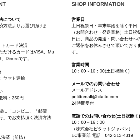
NT
SHOP INFORMATION
法について
営業日
済方法よりお選び頂けま
土日祝祭日・年末年始を除く平日
（お問合わせ・発送業務）土日祝
日は、商品の発送・問い合わせへ
ットカード決済
ご返信をお休みさせて頂いており
ただけるカードはVISA、Mu
す。
CB、Dinersです。
営業時間
10：00～16：00(土日祝除く)
換
：ヤマト運輸
メールでのお問い合わせ
メールアドレス
い
petittomall@bitatto.com
数料：250円
24時間受付
後に「コンビニ」「郵便
電話でのお問い合わせ(土日祝除く
行」でお支払頂く決済方法
10：00～16：00
（株式会社ビタットジャパン）
EC事業部 電話 042-313-4319
ニ決済（前払）