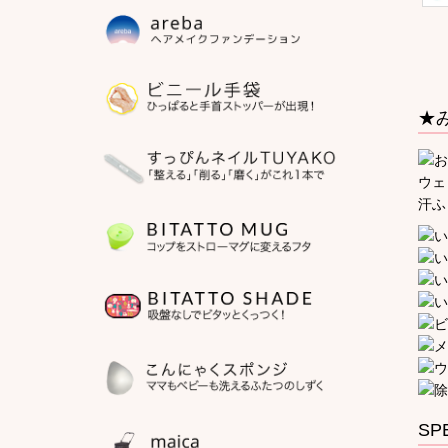
★
ウェ
汗ふ
SP