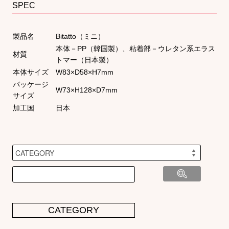
SPEC
製品名
Bitatto（ミニ）
本体－PP（韓国製）、粘着部－ウレタン系エラス
材質
トマー（日本製）
本体サイズ
W83×D58×H7mm
パッケージ
W73×H128×D7mm
サイズ
加工国
日本
CATEGORY