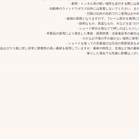
・夜間・トンネル等の暗い場所を走行する際には
・自動車のウィンドウガラス以外には装着しないでください。ま
・日除け以外の目的でのご使用はおや
・破損の原因となりますので、フレーム部分を無理に
・鋭利なもの、高温なもの、火などを近づけ
・シェード部分を指などで押しのばしたりし
・本製品の使用により発生した事故・損害賠償・法規違反等の責任
・小さなお子様の手の届かない場所に保管
・シェードを使っての言葉遊びは日光の照射状況を
製品はガラス面に対し非常に密着性の高い素材を使用していますが、素材の特性上、生地など他の素
移りした場合でも性能に影響はござ