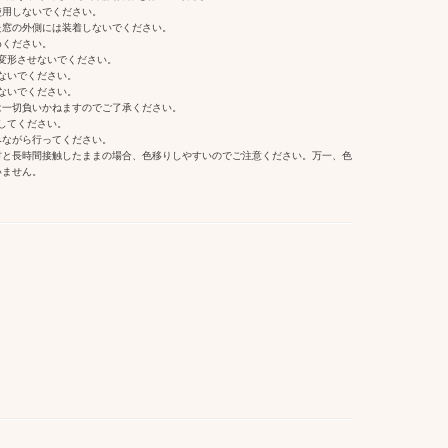
使用しないでください。
た窓の外側には装着しないでください。
めください。
変形させないでください。
ないでください。
ないでください。
は一切負いかねますのでご了承ください。
してください。
みながら行ってください。
材と長時間接触したままの場合、色移りしやすいのでご注意ください。万一、色
いません。