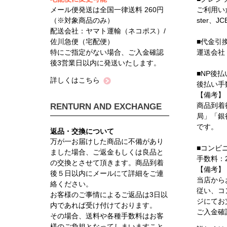
メール便発送は全国一律送料 260円
ご利用い
（※対象商品のみ）
ster、J
配送会社：ヤマト運輸（ネコポス）/
佐川急便（宅配便）
■代金引
特にご指定がない場合、ご入金確認
運送会社
後3営業日以内に発送いたします。
■NP後払
詳しくはこちら
後払い手
【備考】
商品到着
RENTURN AND EXCHANGE
局」「銀
です。
返品・交換について
万が一お届けした商品に不備があり
■コンビ
ました場合、ご返金もしくは良品と
手数料：2
の交換とさせて頂きます。商品到着
【備考】
後５日以内にメールにて詳細をご連
当店から
絡ください。
従い、コ
お客様のご事情によるご返品は3日以
ジにてお
内であれば受け付けております。
ご入金確
その場合、送料や各種手数料はお客
様のご負担となってしまいますこと