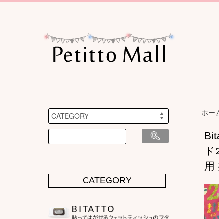
ホー
B
ド
用
CATEGORY