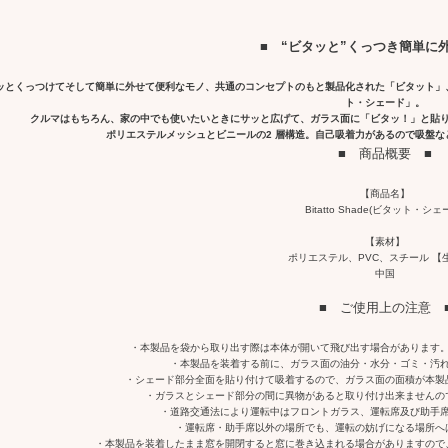
■ “ビタッと”くっつき簡単に
ッとくっつけてそして簡単に外せて便利なモノ、共通のコンセプトのもと製品化された「ビタット」
ト・シェード」。
クルマはもちろん、家の中でも使いたいときにサッと広げて、ガラス面に「ビタッ！」と貼
ポリエステルメッシュとビニールの2 層構造。自己吸着力があるので吸盤な
■ 商品概要 ■
【商品名】
Bitatto Shade(ビタット・シェ
【素材】
ポリエステル、PVC、スチール 【
中国
■ ご使用上の注意 
・本製品を袋から取り出す際は本体が開いて飛び出す場合があります
・本製品を装着する前に、ガラス面の油分・水分・ゴミ・汚
・シェード部分全面を貼り付けて吸着するので、ガラス面の面積が本製
・ガラスとシェード部分の間に異物があると取り付け出来ませんの
・道路交通法により運転中はフロントガラス、運転席及び助手
・運転席・助手席以外の場所でも、運転の妨げになる場所へ
・本製品を装着したまま窓を開閉すると窓に巻き込まれる場合がありますので