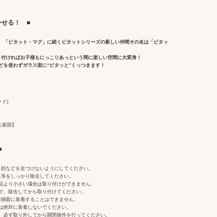
外せる！ ■
、「ビタット・マグ」に続くビタットシリーズの新しい仲間その名は「ビタッ
り付ければお子様もにっこりあっという間に楽しい空間に大変身！
どを使わずガラス面に“ビタッと”くっつきます！
ード)
生産国】
■
。顔などを近づけないようにしてください。
れ等をしっかり除去してください。
品より小さい場合は取り付けができません。
で、除去してから取り付けてください。
席側面に装着することはできません。
は絶対に装着しないでください。
、必ず取り外してから開閉操作を行ってください。