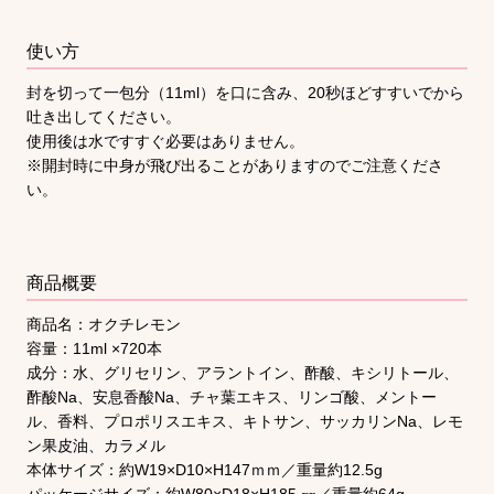
使い方
封を切って一包分（11ml）を口に含み、20秒ほどすすいでから
吐き出してください。
使用後は水ですすぐ必要はありません。
※開封時に中身が飛び出ることがありますのでご注意くださ
い。
商品概要
商品名：オクチレモン
容量：11ml ×720本
成分：水、グリセリン、アラントイン、酢酸、キシリトール、
酢酸Na、安息香酸Na、チャ葉エキス、リンゴ酸、メントー
ル、香料、プロポリスエキス、キトサン、サッカリンNa、レモ
ン果皮油、カラメル
本体サイズ：約W19×D10×H147ｍｍ／重量約12.5g