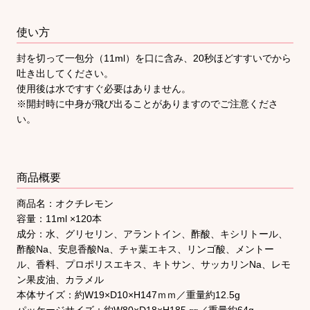
使い方
封を切って一包分（11ml）を口に含み、20秒ほどすすいでから
吐き出してください。
使用後は水ですすぐ必要はありません。
※開封時に中身が飛び出ることがありますのでご注意くださ
い。
商品概要
商品名：オクチレモン
容量：11ml ×120本
成分：水、グリセリン、アラントイン、酢酸、キシリトール、
酢酸Na、安息香酸Na、チャ葉エキス、リンゴ酸、メントー
ル、香料、プロポリスエキス、キトサン、サッカリンNa、レモ
ン果皮油、カラメル
本体サイズ：約W19×D10×H147ｍｍ／重量約12.5g