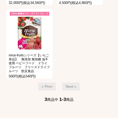
32,000円(税込34,560円)
4,500円(税込4,860円)
mirai-fruitsシリーズ【いちご
単品】 無添加 無加糖 油不
使用 ベビーフード ドライ
フルーツ フリーズドライフ
ルーツ 防災食品
500円(税込540円)
« Prev
Next »
3
1-3
商品中
商品